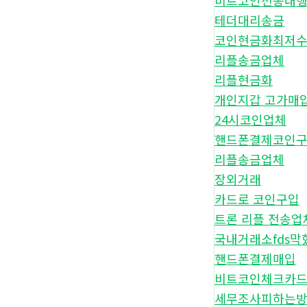
비트코인전송대
테더대리송금
코인현금화최저
리플송금업체
리플현금화
개인지갑 고가매
24시코인업체
핸드폰결제코인
리플송금업체
장외거래
카드로 코인구입
트론 리플 전송업
국내거래소fds막
핸드폰결제매입
비트코인체크카
세무조사피하는