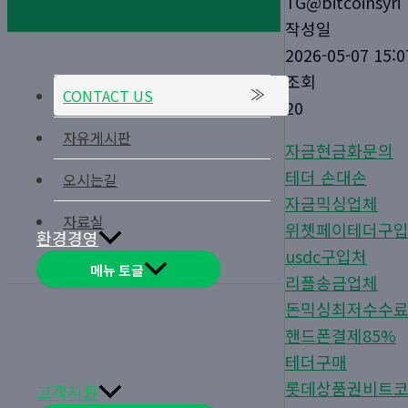
TG@bitcoinsyri
작성일
2026-05-07 15:0
조회
CONTACT US
20
자유게시판
자금현금화문의
테더 손대손
오시는길
자금믹싱업체
자료실
위쳇페이테더구
환경경영
usdc구입처
메뉴 토글
리플송금업체
돈믹싱최저수수
핸드폰결제85%
테더구매
롯데상품권비트
고객지원