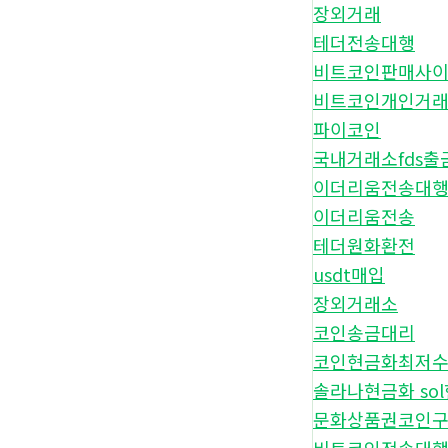
장외거래
테더전송대행
비트코인판매사
비트코인개인거
파이코인
국내거래소fds출
이더리움전송대
이더리움전송
테더원화환전
usdt매입
장외거래소
코인송금대리
코인현금화최저
솔라나현금화 so
문화상품권코인