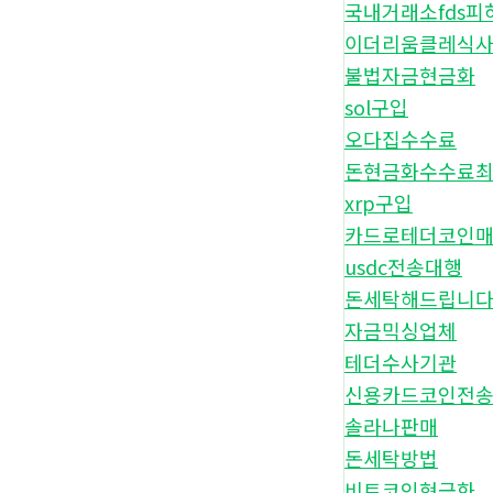
국내거래소fds피
이더리움클레식
불법자금현금화
sol구입
오다집수수료
돈현금화수수료
xrp구입
카드로테더코인
usdc전송대행
돈세탁해드립니
자금믹싱업체
테더수사기관
신용카드코인전
솔라나판매
돈세탁방법
비트코인현금화