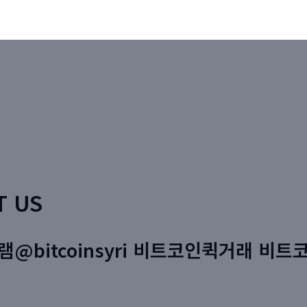
T US
램@bitcoinsyri 비트코인퀵거래 비트