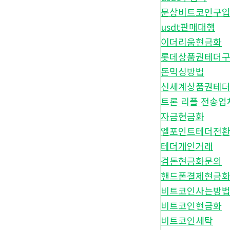
문상비트코인구
usdt판매대행
이더리움현금화
롯데상품권테더
돈믹싱방법
신세계상품권테
트론 리플 전송업
자금현금화
엘포인트테더전
테더개인거래
검돈현금화문의
핸드폰결제현금화
비트코인사는방
비트코인현금화
비트코인세탁