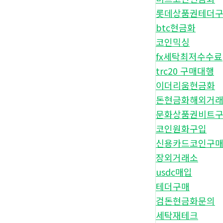
롯데상품권테더
btc현금화
코인믹싱
fx세탁최저수수료
trc20 구매대행
이더리움현금화
돈현금화해외거
문화상품권비트
코인원화구입
신용카드코인구
장외거래소
usdc매입
테더구매
검돈현금화문의
세탁재테크