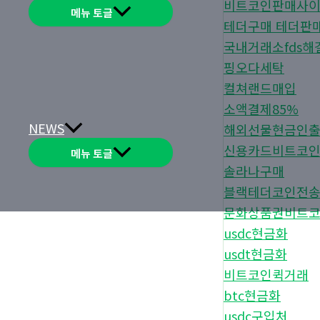
비트코인판매사
메뉴 토글
테더구매 테더판
국내거래소fds해
핑오다세탁
컬쳐랜드매입
소액결제85%
NEWS
해외선물현금인
신용카드비트코
메뉴 토글
솔라나구매
블랙테더코인전
문화상품권비트
usdc현금화
usdt현금화
비트코인퀵거래
btc현금화
usdc구입처