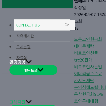
텔레@UPCOIN2
작성일
2026-05-07 16:5
조회
CONTACT US
17
자유게시판
모든코인현금화
테더돈세탁
오시는길
비트코인선물
자료실
trc20판매
환경경영
비트코인사는법
메뉴 토글
이더리움수수료
카지노세탁
돈믹싱해드립니
문상현금화91%
코인구매대행
고객지원