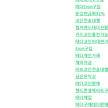
테더tron구입
문상현금화91%
코인전송대행
컬쳐랜드테더전
카드코인충전가
테더코인비대면
tron구입
테더개인거래
해외자금
비트코인전송대
금은돈믹싱
테더코인판매
핸드폰결제비트
테더매입
테더구매테더판