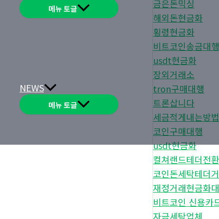
금은돈믹싱
메뉴 토글
해외돈현금화
횡령현금화
비트코인송금대
usdt현금화
장외거래소
NEWS
tron구매대행
트론삽니다
메뉴 토글
세금적게내는방
코인구매대행
usdt현금화
컬쳐랜드테더전
코인돈세탁테더
재정거래현금화
비트코인 신용카
자금세탁업체