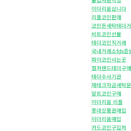
불법자금믹싱
이더리움삽니다
리플코인판매
코인돈세탁테더
비트코인선물
테더코인직거래
국내거래소fds증
파이코인사는곳
컬쳐랜드테더구
테더수사기관
재테크자금세탁
알트코인구매
이더리움 리플
롯데상품권매입
이더리움매입
카드코인구입처