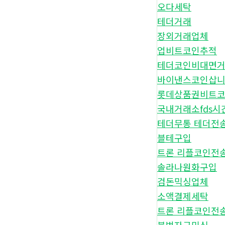
오다세탁
테더거래
장외거래업체
업비트코인추적
테더코인비대면
바이낸스코인삽
롯데상품권비트
국내거래소fds시
테더무통 테더전
블테구입
트론 리플코인전
솔라나원화구입
검돈믹싱업체
소액결제세탁
트론 리플코인전