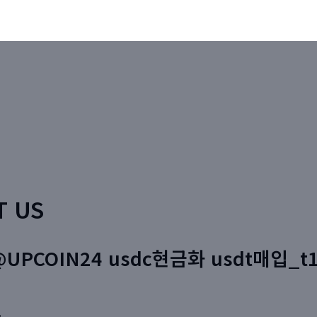
T US
UPCOIN24 usdc현금화 usdt매입_t