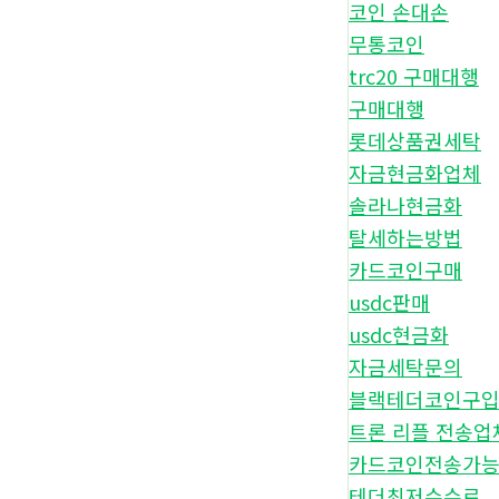
코인 손대손
무통코인
trc20 구매대행
구매대행
롯데상품권세탁
자금현금화업체
솔라나현금화
탈세하는방법
카드코인구매
usdc판매
usdc현금화
자금세탁문의
블랙테더코인구
트론 리플 전송업
카드코인전송가
테더최저수수료