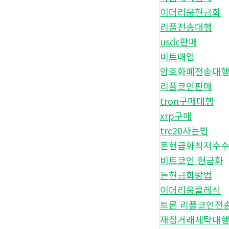
이더리움현금화
리플전송대행
usdc판매
비트매입
암호화폐전송대
리플코인판매
tron구매대행
xrp구매
trc20사는법
돈현금화최저수
비트코인 현금화
돈현금화방법
이더리움클레식
트론 리플코인전
재정거래세탁대