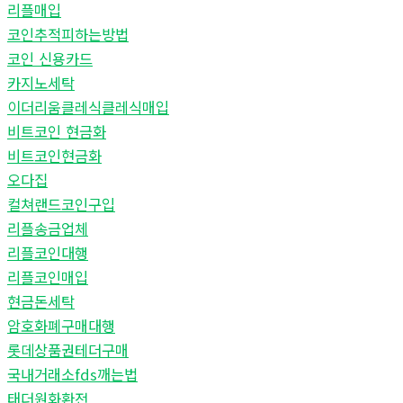
리플매입
코인추적피하는방법
코인 신용카드
카지노세탁
이더리움클레식클레식매입
비트코인 현금화
비트코인현금화
오다집
컬쳐랜드코인구입
리플송금업체
리플코인대행
리플코인매입
현금돈세탁
암호화폐구매대행
롯데상품권테더구매
국내거래소fds깨는법
태더원화환전