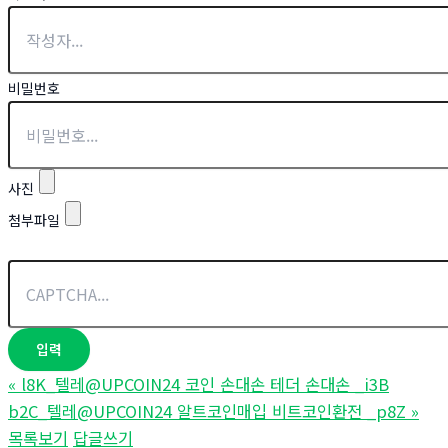
비밀번호
사진
첨부파일
«
l8K_텔레@UPCOIN24 코인 손대손 테더 손대손 _i3B
b2C_텔레@UPCOIN24 알트코인매입 비트코인환전 _p8Z
»
목록보기
답글쓰기