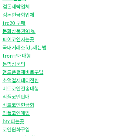
검돈세탁업체
검돈현금화업체
trc20 구매
문화상품권91%
파이코인사는곳
국내거래소fds깨는법
tron구매대행
돈믹싱문의
핸드폰결제비트구입
소액결제테더전환
비트코인전송대행
리플코인판매
비트코인현금화
리플코인매입
btc파는곳
코인원화구입