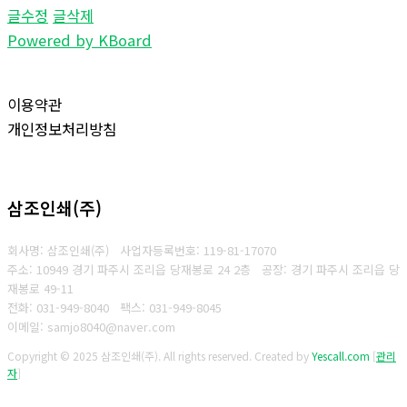
글수정
글삭제
Powered by KBoard
이용약관
개인정보처리방침
삼조인쇄(주)
회사명: 삼조인쇄(주)
사업자등록번호: 119-81-17070
주소: 10949 경기 파주시 조리읍 당재봉로 24 2층 공장: 경기 파주시 조리읍 당
재봉로 49-11
전화: 031-949-8040
팩스: 031-949-8045
이메일: samjo8040@naver.com
Copyright © 2025 삼조인쇄(주). All rights reserved.
Created by
Yescall.com
[
관리
자
]