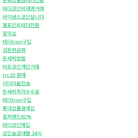
문화상품권테더전환
테더코인비대면거래
바이낸스코인삽니다
엘포인트테더전환
핑믹싱
테더tron구입
검돈현금화
돈세탁방법
비트코인개인거래
trc20 판매
이더리움전송
돈세탁최저수수료
테더tron구입
롯데상품권매입
컬쳐랜드91%
테더코인매입
코인송금대행 24시