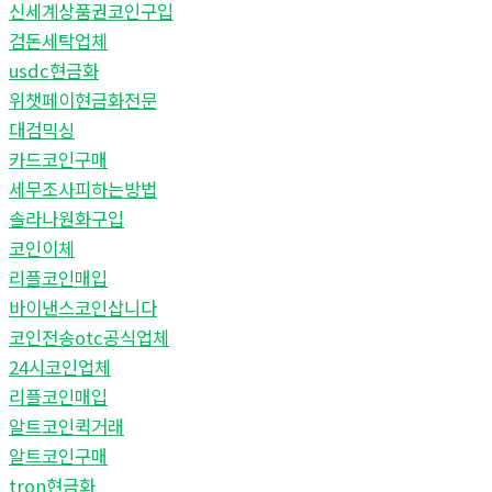
신세계상품권코인구입
검돈세탁업체
usdc현금화
위챗페이현금화전문
대검믹싱
카드코인구매
세무조사피하는방법
솔라나원화구입
코인이체
리플코인매입
바이낸스코인삽니다
코인전송otc공식업체
24시코인업체
리플코인매입
알트코인퀵거래
알트코인구매
tron현금화