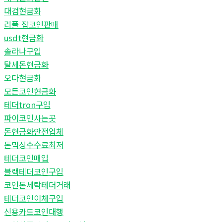
대검현금화
리플 잡코인판매
usdt현금화
솔라나구입
탈세돈현금화
오다현금화
모든코인현금화
테더tron구입
파이코인사는곳
돈현금화안전업체
돈믹싱수수료최저
테더코인매입
블랙테더코인구입
코인돈세탁테더거래
테더코인이체구입
신용카드코인대행