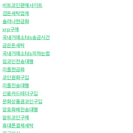
비트코인판매사이트
검돈세탁업체
솔라나현금화
xrp구매
국내거래소fds송금시간
금은돈세탁
국내거래소fds피하는법
밈코인전송대행
리플현금화
코인원화구입
리플전송대행
신용카드테더구입
문화상품권코인구입
암호화폐전송대행
알트코인구매
휴대폰결제세탁