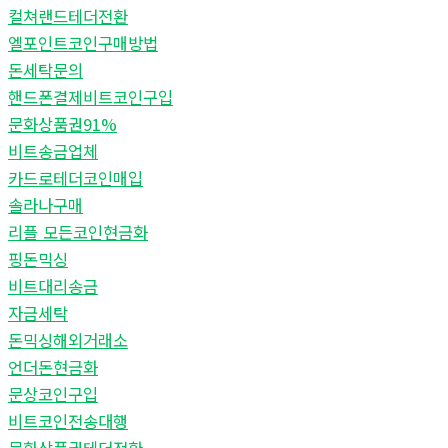
컬쳐랜드테더전환
엘포인트코인구매방법
돈세탁문의
핸드폰결제비트코인구입
문화상품권91%
비트송금업체
카드로테더코인매입
솔라나구매
리플 모든코인현금화
핑돈믹싱
비트대리송금
자금세탁
돈믹싱해외거래소
언더돈현금화
문상코인구입
비트코인전송대행