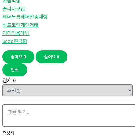
자금믹싱
솔라나구입
테더무통테더전송대행
비트코인개인거래
이더리움매입
usdc현금화
좋아요
0
싫어요
0
인쇄
전체
0
작성자