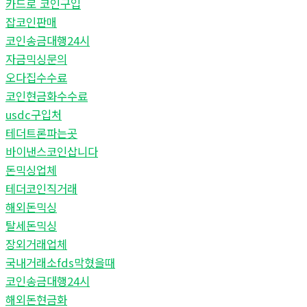
카드로 코인구입
잡코인판매
코인송금대행24시
자금믹싱문의
오다집수수료
코인현금화수수료
usdc구입처
테더트론파는곳
바이낸스코인삽니다
돈믹싱업체
테더코인직거래
해외돈믹싱
탈세돈믹싱
장외거래업체
국내거래소fds막혔을때
코인송금대행24시
해외돈현금화