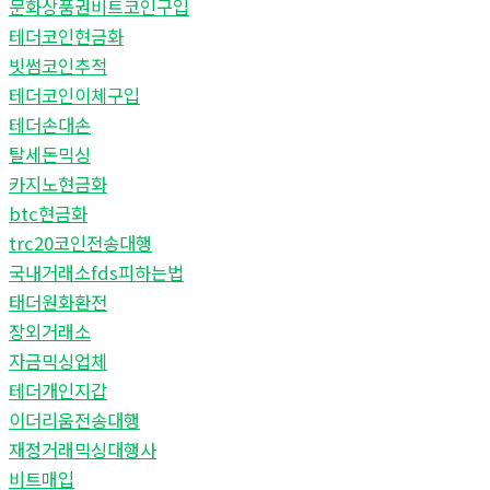
문화상품권비트코인구입
테더코인현금화
빗썸코인추적
테더코인이체구입
테더손대손
탈세돈믹싱
카지노현금화
btc현금화
trc20코인전송대행
국내거래소fds피하는법
태더원화환전
장외거래소
자금믹싱업체
테더개인지갑
이더리움전송대행
재정거래믹싱대행사
비트매입