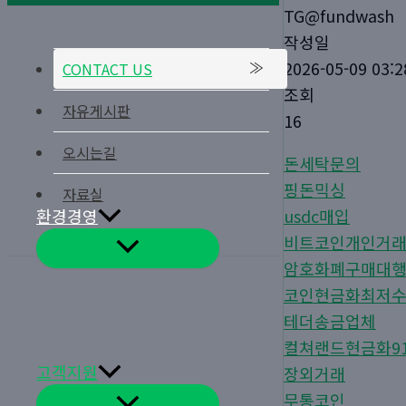
TG@fundwash
작성일
2026-05-09 03:2
CONTACT US
조회
자유게시판
16
오시는길
돈세탁문의
핑돈믹싱
자료실
환경경영
usdc매입
비트코인개인거
메
뉴
암호화폐구매대
토
글
코인현금화최저
테더송금업체
컬쳐랜드현금화9
고객지원
장외거래
무통코인
메