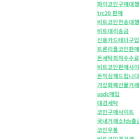
파이코인구매대
trc20 판매
비트코인전송대
비트대리송금
신용카드테더구
트론리플코인판
돈세탁최저수수
비트코인판매사
돈믹싱해드립니
가상화폐선물거
usdc매입
대검세탁
코인구매사이트
국내거래소fds출
코인무통
비트코인퀵거래