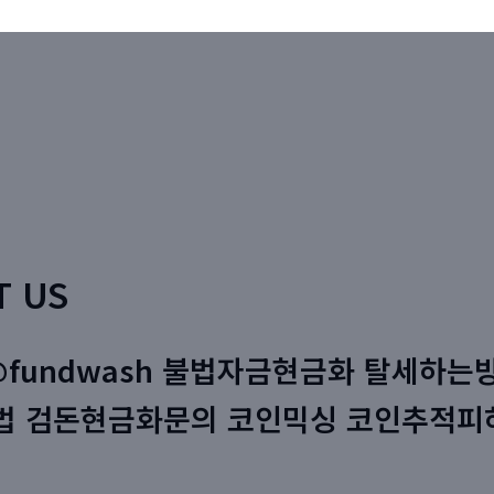
T US
@fundwash 불법자금현금화 탈세하
법 검돈현금화문의 코인믹싱 코인추적피