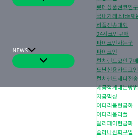
뉴
롯데상품권코인
토
글
국내거래소fds깨
리플전송대행
24시코인구매
파이코인사는곳
NEWS
파이코인
컬쳐랜드코인구
메
뉴
도난신용카드코
토
글
컬쳐랜드테더전
세금적게내는방
자금믹싱
이더리움현금화
이더리움리플
알리페이현금화
솔라나원화구입