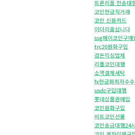
트론리플 전송대
코인현금직거래
코인 신용카드
이더리움삽니다
ssg페이코인구매
trc20원화구입
검돈믹싱업체
리플코인대행
소액결제세탁
fx현금화최저수
usdc구입대행
롯데상품권매입
코인원화구입
비트코인선물
코인송금대행24
코인 계좌이체구