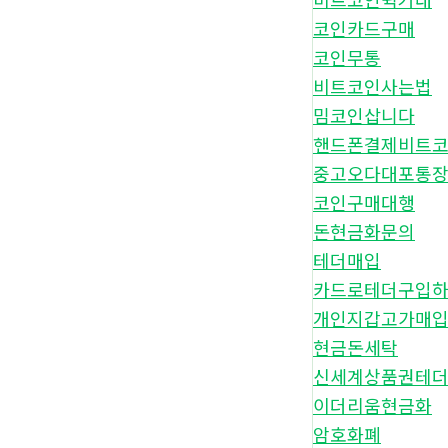
코인카드구매
코인무통
비트코인사는법
밈코인삽니다
핸드폰결제비트
중고오다대포통
코인구매대행
돈현금화문의
테더매입
카드로테더구입
개인지갑고가매
현금돈세탁
신세계상품권테
이더리움현금화
암호화폐