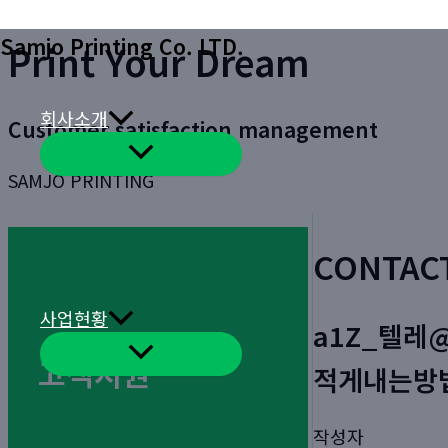
콘
Samjo Printing Co. LTD.
Print Your Dream
텐
츠
로
회사소개
Customer satisfaction management
건
메
너
뉴
SAMJO PRINTING
토
뛰
글
기
CONTAC
사업현황
a1Z_텔레
메
고객지원
뉴
적게내는방
토
글
작성자