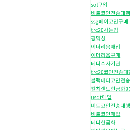
sol구입
비트코인전송대
ssg페이코인구매
trc20사는법
핑믹싱
이더리움매입
이더리움구매
테더수사기관
trc20코인전송대
블랙테더코인전
컬쳐랜드현금화9
usdt매입
비트코인전송대
비트코인매입
테더현금화