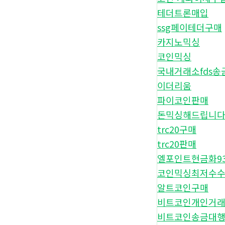
테더트론매입
ssg페이테더구매
카지노믹싱
코인믹싱
국내거래소fds송
이더리움
파이코인판매
돈믹싱해드립니
trc20구매
trc20판매
엘포인트현금화9
코인믹싱최저수
알트코인구매
비트코인개인거
비트코인송금대