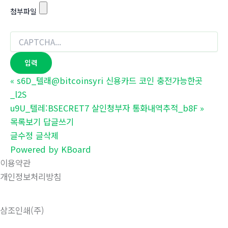
첨부파일
«
s6D_텔래@bitcoinsyri 신용카드 코인 충전가능한곳
_l2S
u9U_텔레:BSECRET7 살인청부자 통화내역추적_b8F
»
목록보기
답글쓰기
글수정
글삭제
Powered by KBoard
이용약관
개인정보처리방침
삼조인쇄(주)