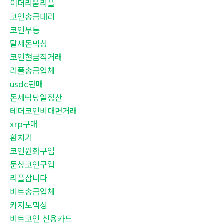
이더리움리플
코인송금대리
코인무통
탈세돈믹싱
코인현금직거래
리플송금업체
usdc판매
돈세탁당일정산
테더코인비대면거래
xrp구매
환치기
코인원화구입
문상코인구입
리플삽니다
비트송금업체
카지노믹싱
비트코인 신용카드