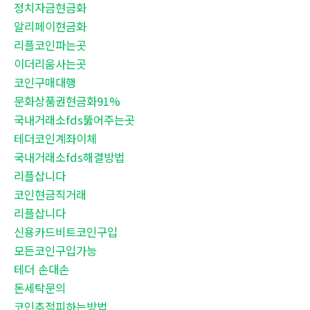
정치자금현금화
알리페이현금화
리플코인파는곳
이더리움사는곳
코인구매대행
문화상품권현금화91%
국내거래소fds뚫어주는곳
테더코인계좌이체
국내거래소fds해결방법
리플삽니다
코인현금직거래
리플삽니다
신용카드비트코인구입
모든코인구입가능
테더 손대손
돈세탁문의
코인추적피하는방법