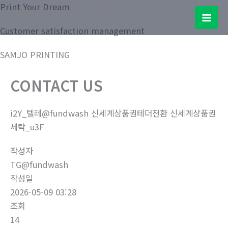
콘
Print Your Dream
Samjo Printing Co. LTD.
텐
Mai
Customer satisfaction management
츠
로
Men
SAMJO PRINTING
건
너
CONTACT US
뛰
기
i2Y_텔레@fundwash 신세계상품권테더전환 신세계상품권
세탁_u3F
작성자
TG@fundwash
작성일
2026-05-09 03:28
조회
14