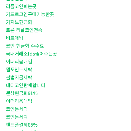
리플코인파는곳
카드로코인구매가능한곳
카지노현금화
트론 리플코인전송
비트매입
코인 현금화 수수료
국내거래소fds뚫어주는곳
이더리움매입
엘포인트세탁
불법자금세탁
테더코인판매합니다
문상현금화91%
이더리움매입
코인돈세탁
코인돈세탁
핸드폰결제85%