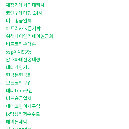
재정거래세탁대행사
코인구매대행 24시
비트송금업체
아프리카tv돈세탁
위챗페이알리페이현금화
비트코인손대손
ssg페이93%
암호화폐전송대행
테더개인거래
현금돈현금화
모든코인구입
테더tron구입
비트송금업체
테더코인이체구입
fx믹싱최저수수료
해외돈세탁