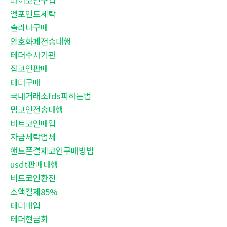
파이코인구입
엘포인트세탁
솔라나구매
암호화폐전송대행
테더수사기관
잡코인판매
테더구매
국내거래소fds피하는법
밈코인전송대행
비트코인매입
자금세탁업체
핸드폰결제코인구매방법
usdt판매대행
비트코인환전
소액결제85%
테더매입
테더현금화