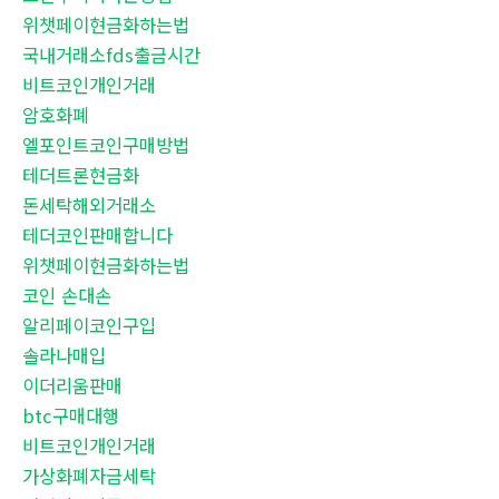
위챗페이현금화하는법
국내거래소fds출금시간
비트코인개인거래
암호화폐
엘포인트코인구매방법
테더트론현금화
돈세탁해외거래소
테더코인판매합니다
위챗페이현금화하는법
코인 손대손
알리페이코인구입
솔라나매입
이더리움판매
btc구매대행
비트코인개인거래
가상화폐자금세탁