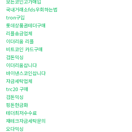
모든코인고가매입
국내거래소fds우회하는법
tron구입
롯데상품권테더구매
리플송금업체
이더리움 리플
비트코인 카드구매
검돈믹싱
이더리움삽니다
바이낸스코인삽니다
자금세탁업체
trc20 구매
검돈믹싱
핑돈현금화
테더최저수수료
재테크자금세탁문의
오다믹싱