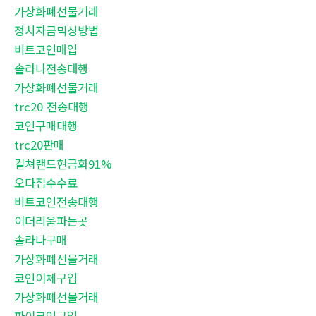
가상화폐선물거래
정치자금믹싱방법
비트코인매입
솔라나전송대행
가상화폐선물거래
trc20 전송대행
코인구매대행
trc20판매
컬쳐랜드현금화91%
오다집수수료
비트코인전송대행
이더리움파는곳
솔라나구매
가상화폐선물거래
코인이체구입
가상화폐선물거래