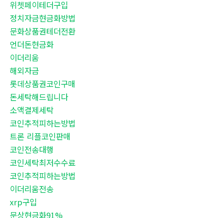
위쳇페이테더구입
정치자금현금화방법
문화상품권테더전환
언더돈현금화
이더리움
해외자금
롯데상품권코인구매
돈세탁해드립니다
소액결제세탁
코인추적피하는방법
트론 리플코인판매
코인전송대행
코인세탁최저수수료
코인추적피하는방법
이더리움전송
xrp구입
문상현금화91%