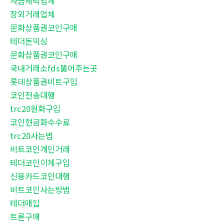
자금세탁업체
장외거래업체
문화상품권코인구매
테더돈믹싱
문화상품권코인구매
국내거래소fds뚫어주는곳
롯데상품권비트구입
코인전송대행
trc20원화구입
코인현금화수수료
trc20사는법
비트코인개인거래
테더코인이체구입
신용카드코인대행
비트코인사는방법
테더매입
트론구매