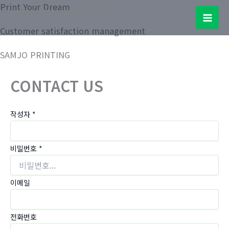
콘
Print Your Dream
Samjo Printing Co. LTD.
텐
Mai
Customer satisfaction management
츠
로
Men
SAMJO PRINTING
건
너
CONTACT US
뛰
기
작성자
*
비밀번호
*
이메일
전화번호