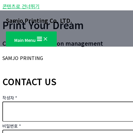
콘텐츠로 건너뛰기
Samjo Printing Co. LTD.
Print Your Dream
Main Menu
Customer satisfaction management
SAMJO PRINTING
CONTACT US
작성자
*
비밀번호
*