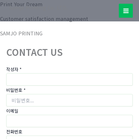
콘
Print Your Dream
Samjo Printing Co. LTD.
텐
Mai
Customer satisfaction management
츠
로
Men
SAMJO PRINTING
건
너
CONTACT US
뛰
기
작성자
*
비밀번호
*
이메일
전화번호