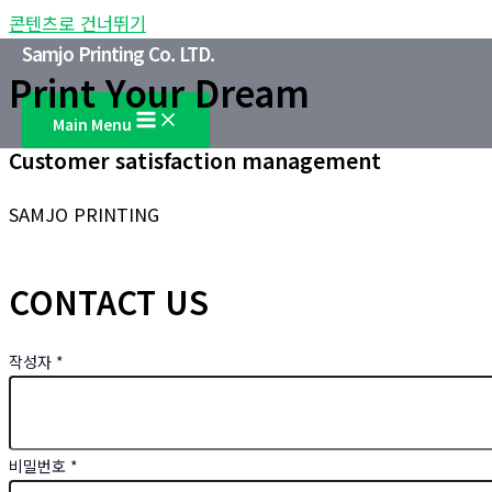
콘텐츠로 건너뛰기
Samjo Printing Co. LTD.
Print Your Dream
Main Menu
Customer satisfaction management
SAMJO PRINTING
CONTACT US
작성자
*
비밀번호
*