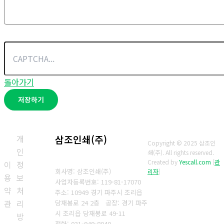
돌아가기
저장하기
개
삼조인쇄(주)
Copyright © 2025 삼조인
인
쇄(주). All rights reserved.
Created by
Yescall.com
[
관
이
정
회사명: 삼조인쇄(주)
리자
]
용
보
사업자등록번호: 119-81-17070
약
처
주소: 10949 경기 파주시 조리읍
관
리
당재봉로 24 2층 공장: 경기 파주
시 조리읍 당재봉로 49-11
방
전화: 031-949-8040