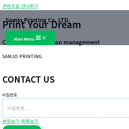
콘텐츠로 건너뛰기
Samjo Printing Co. LTD.
Print Your Dream
Main Menu
Customer satisfaction management
SAMJO PRINTING
CONTACT US
비밀번호
본문보기
목록보기