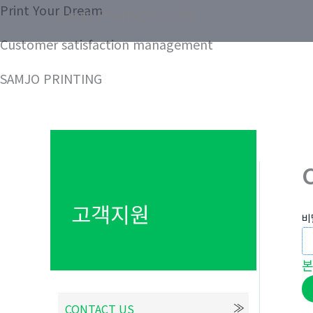
콘
Print Your Dream
Samjo Printing Co. LTD.
텐
Customer satisfaction management
츠
로
SAMJO PRINTING
건
너
뛰
기
고객지원
비
CONTACT US