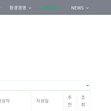
환경경영
고객지원
NEWS
추
조
작성자
작성일
천
회