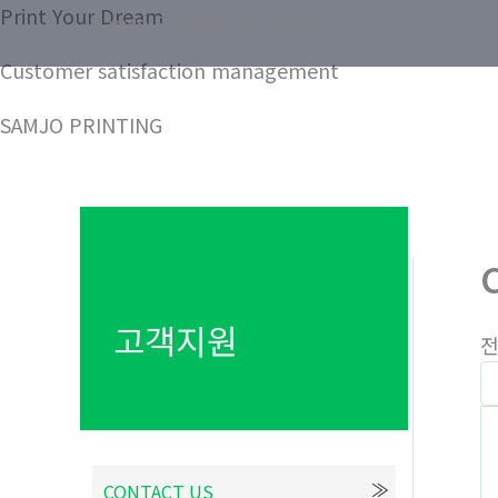
콘
Print Your Dream
Samjo Printing Co. LTD.
텐
Customer satisfaction management
츠
로
SAMJO PRINTING
건
너
뛰
기
고객지원
전
CONTACT US