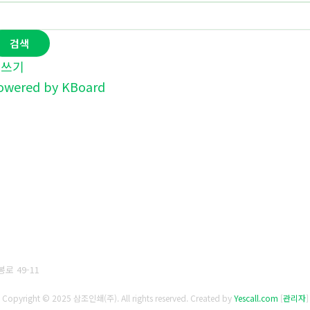
검색
글쓰기
owered by KBoard
로 49-11
Copyright © 2025 삼조인쇄(주). All rights reserved.
Created by
Yescall.com
[
관리자
]