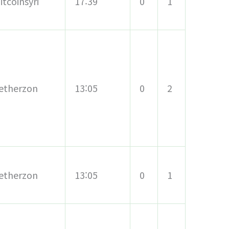
itcoinsyri
17:39
0
1
etherzon
13:05
0
2
etherzon
13:05
0
1